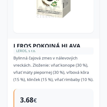
LEROS POKOJNÁ HLAVA
LEROS, s r.o.
Bylinná čajová zmes v nálevových
vreckách. Zloženie: vňať konope (30 %),
vňať mäty piepornej (30 %), vŕbová kôra
(15 %), klinček (15 %), vňať rimbaby (10 %).
3.68
€