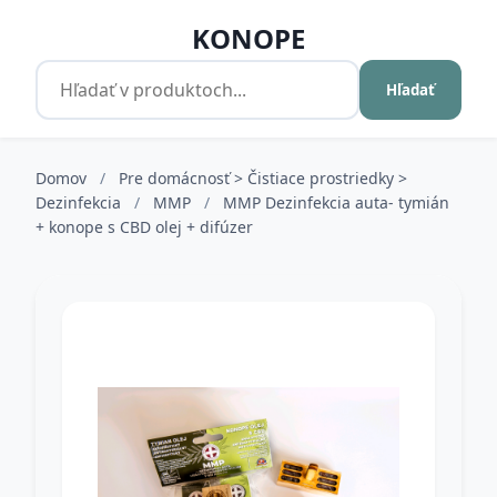
KONOPE
Hľadať
Domov
/
Pre domácnosť > Čistiace prostriedky >
Dezinfekcia
/
MMP
/
MMP Dezinfekcia auta- tymián
+ konope s CBD olej + difúzer