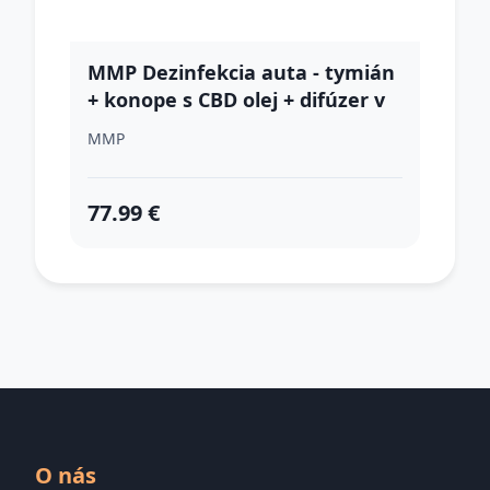
MMP Dezinfekcia auta - tymián
+ konope s CBD olej + difúzer v
drevenom boxe
MMP
77.99 €
O nás