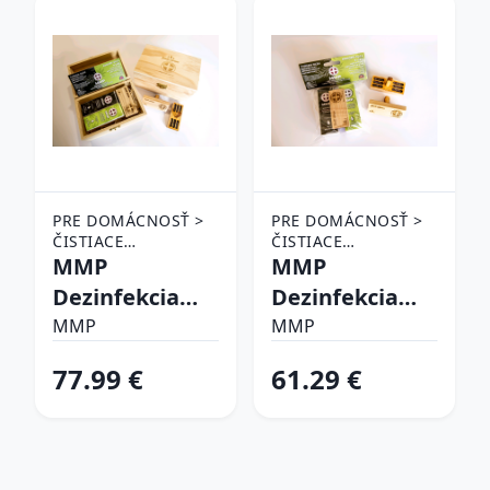
PRE DOMÁCNOSŤ >
PRE DOMÁCNOSŤ >
ČISTIACE
ČISTIACE
PROSTRIEDKY >
MMP
PROSTRIEDKY >
MMP
DEZINFEKCIA
DEZINFEKCIA
Dezinfekcia
Dezinfekcia
auta - tymián +
auta- tymián +
MMP
MMP
konope s CBD
konope s CBD
77.99 €
61.29 €
olej + difúzer v
olej + difúzer
drevenom
boxe