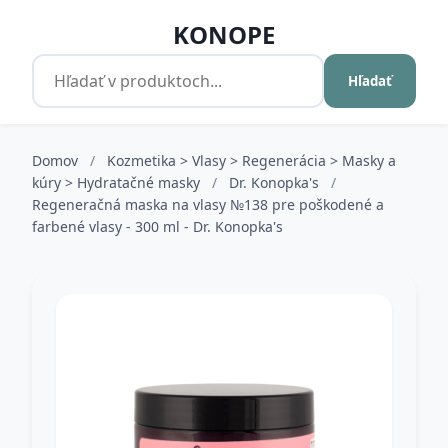
KONOPE
Hľadať
Domov
/
Kozmetika > Vlasy > Regenerácia > Masky a
kúry > Hydratačné masky
/
Dr. Konopka's
/
Regeneračná maska na vlasy №138 pre poškodené a
farbené vlasy - 300 ml - Dr. Konopka's