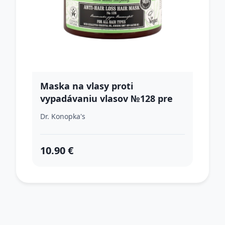
Maska na vlasy proti
vypadávaniu vlasov №128 pre
všetky typy vlasov - 300 ml - Dr.
Dr. Konopka's
Konopka's
10.90 €