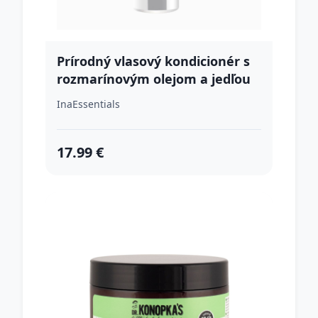
Prírodný vlasový kondicionér s
rozmarínovým olejom a jedľou
bielou - intenzívna vyživujúca
InaEssentials
starostlivosť pre každý typ
vlasov - 200 ml - INA Essential
17.99 €