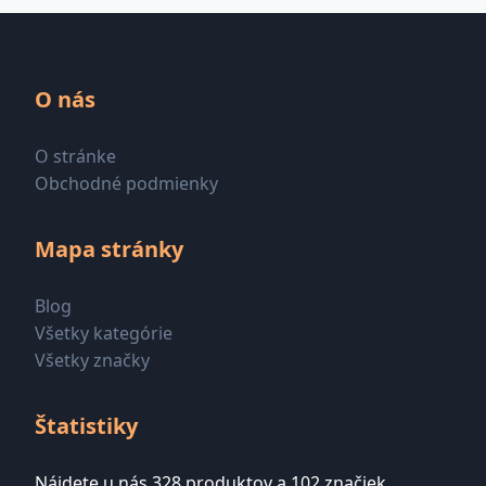
O nás
O stránke
Obchodné podmienky
Mapa stránky
Blog
Všetky kategórie
Všetky značky
Štatistiky
Nájdete u nás 328 produktov a 102 značiek.