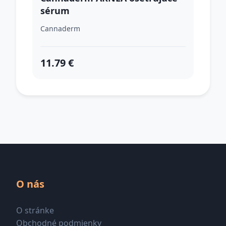
sérum
Cannaderm
11.79 €
O nás
O stránke
Obchodné podmienky