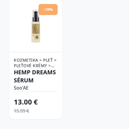
-19%
KOZMETIKA > PLEŤ >
PLEŤOVÉ KRÉMY >
KRÉMY PROTI
HEMP DREAMS
VRÁSKAM
SÉRUM
Soo'AE
13.00 €
15.99 €