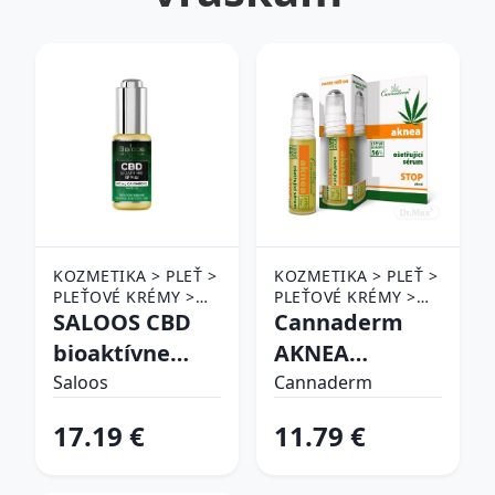
KOZMETIKA > PLEŤ >
KOZMETIKA > PLEŤ >
PLEŤOVÉ KRÉMY >
PLEŤOVÉ KRÉMY >
KRÉMY PROTI
SALOOS CBD
KRÉMY PROTI
Cannaderm
VRÁSKAM
VRÁSKAM
bioaktívne
AKNEA
pleťové sérum
ošetrujúce
Saloos
Cannaderm
sérum
17.19 €
11.79 €