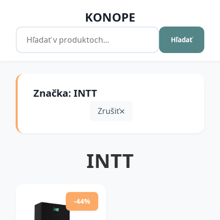
KONOPE
Hľadať
Značka: INTT
Zrušiť
INTT
-44%