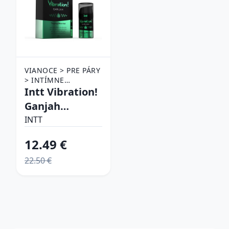
VIANOCE > PRE PÁRY
> INTÍMNE
PRODUKTY PRE
Intt Vibration!
MASÁŽ
Ganjah
Tingling effect
INTT
gel 15ml
12.49 €
22.50 €