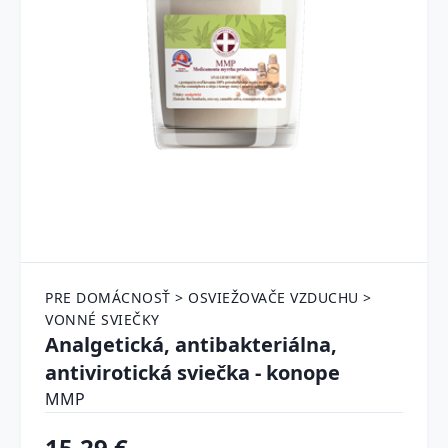
PRE DOMÁCNOSŤ > OSVIEŽOVAČE VZDUCHU >
VONNÉ SVIEČKY
Analgetická, antibakteriálna,
antivirotická sviečka - konope
MMP
15.29 €