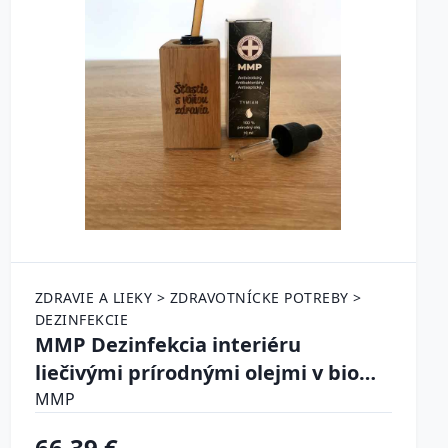
ZDRAVIE A LIEKY > ZDRAVOTNÍCKE POTREBY >
DEZINFEKCIE
MMP Dezinfekcia interiéru
liečivými prírodnými olejmi v bio
kvalite - tymián + konope s CBD olej
MMP
+ difúzer
66.39 €