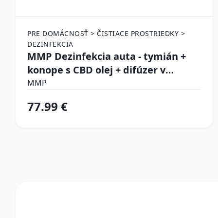
PRE DOMÁCNOSŤ > ČISTIACE PROSTRIEDKY >
DEZINFEKCIA
MMP Dezinfekcia auta - tymián +
konope s CBD olej + difúzer v
drevenom boxe
MMP
77.99 €