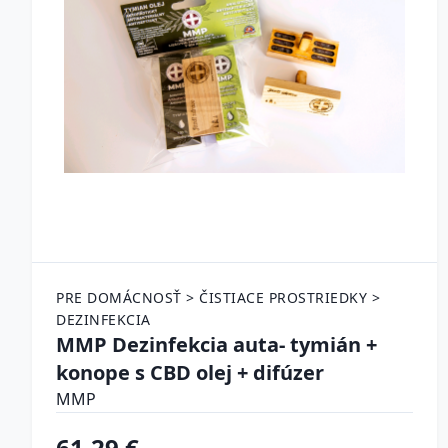
PRE DOMÁCNOSŤ > ČISTIACE PROSTRIEDKY >
DEZINFEKCIA
MMP Dezinfekcia auta- tymián +
konope s CBD olej + difúzer
MMP
61.29 €