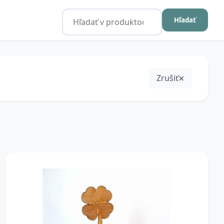
Hľadať
Zrušiť