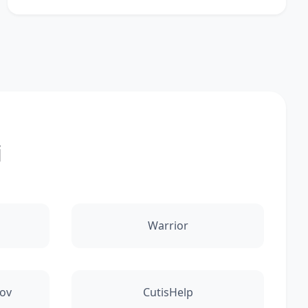
i
Warrior
ov
CutisHelp