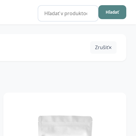
Hľadať
Zrušiť