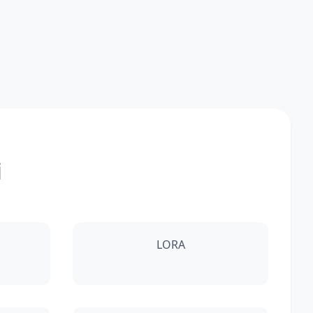
i
LORA