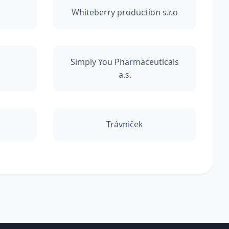
Whiteberry production s.r.o
Simply You Pharmaceuticals
a.s.
Trávniček