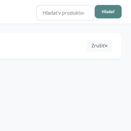
Hľadať
Zrušiť