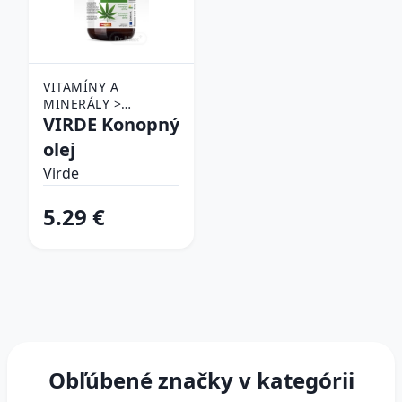
VITAMÍNY A
MINERÁLY >
VÝŽIVOVÉ DOPLNKY
VIRDE Konopný
PRE ZDRAVIE >
olej
SRDCE
Virde
5.29 €
Obľúbené značky v kategórii