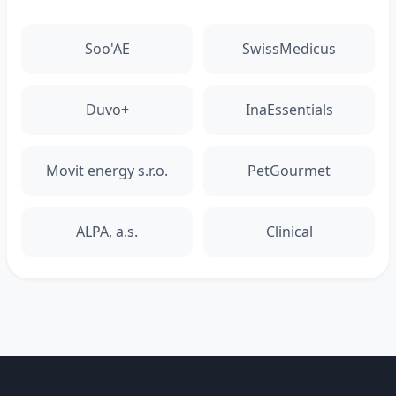
Soo'AE
SwissMedicus
Duvo+
InaEssentials
Movit energy s.r.o.
PetGourmet
ALPA, a.s.
Clinical