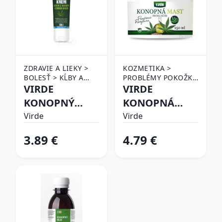
ZDRAVIE A LIEKY >
KOZMETIKA >
BOLESŤ > KĹBY A
PROBLÉMY POKOŽKY
SVALY
VIRDE
> SUCHÁ POKOŽKA A
VIRDE
ATOPIA
KONOPNÝ
KONOPNÁ
KRÉM - rýchla
MASŤ
Virde
Virde
úľava a
3.89 €
4.79 €
uvoľnenie