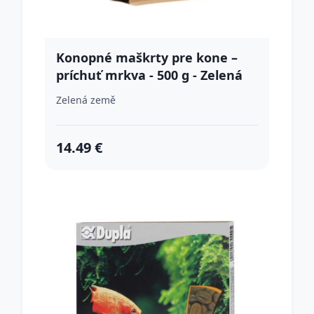
Konopné maškrty pre kone –
príchuť mrkva - 500 g - Zelená
Země
Zelená země
14.49 €