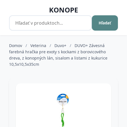
KONOPE
Hľadať
Domov
/
Veterina
/
Duvo+
/
DUVO+ Závesná
farebná hračka pre exoty s kockami z borovicového
dreva, z konopných lán, sisalom a listami z kukurice
10,5x10,5x35cm