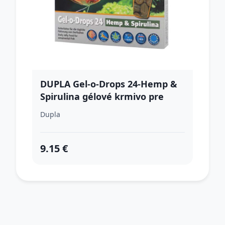
DUPLA Gel-o-Drops 24-Hemp &
Spirulina gélové krmivo pre
okrasné ryby /konope a
Dupla
spirulina 12x2g
9.15 €