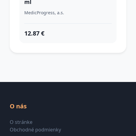
ml
MedicProgress, a.s.
12.87 €
O nás
O stránke
Obchodné podmienky