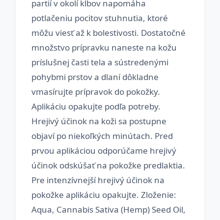
partií v okolí kĺbov napomáha
potlačeniu pocitov stuhnutia, ktoré
môžu viesť až k bolestivosti. Dostatočné
množstvo prípravku naneste na kožu
príslušnej časti tela a sústredenými
pohybmi prstov a dlaní dôkladne
vmasírujte prípravok do pokožky.
Aplikáciu opakujte podľa potreby.
Hrejivý účinok na koži sa postupne
objaví po niekoľkých minútach. Pred
prvou aplikáciou odporúčame hrejivý
účinok odskúšať na pokožke predlaktia.
Pre intenzívnejší hrejivý účinok na
pokožke aplikáciu opakujte. Zloženie:
Aqua, Cannabis Sativa (Hemp) Seed Oil,