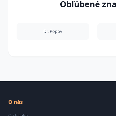
Obľúbené znač
Dr. Popov
O nás
O stránke