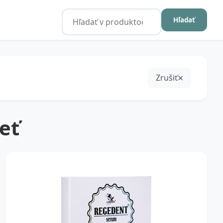
Hľadať
Zrušiť
eť