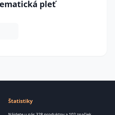
lematická pleť
Štatistiky
Nájdete u nás 328 produktov a 102 značiek.