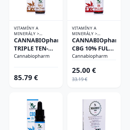
VITAMÍNY A
VITAMÍNY A
MINERÁLY >
MINERÁLY >
DOPLNKY VÝŽIVY >
CANNABIOpharm
DOPLNKY VÝŽIVY >
CANNABIOpharm
CBD PRODUKTY
CBD PRODUKTY
TRIPLE TEN-
CBG 10% FULL
CBD 10%-CBG
SPECTRUM
Cannabiopharm
Cannabiopharm
10%-CBN 10%
25.00 €
85.79 €
33.19 €