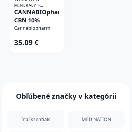
MINERÁLY >
DOPLNKY VÝŽIVY >
CANNABIOpharm
CBD PRODUKTY
CBN 10%
Cannabiopharm
35.09 €
Obľúbené značky v kategórii
InaEssentials
MED NATION