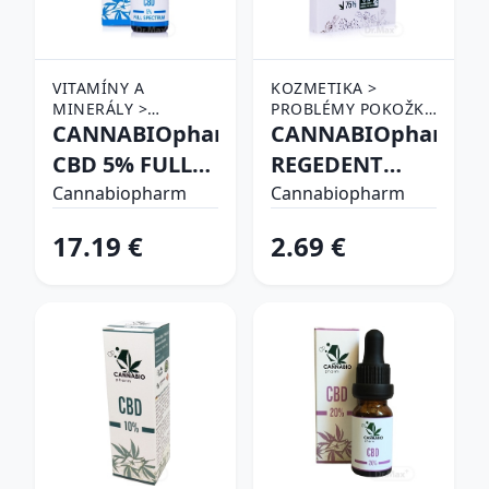
VITAMÍNY A
KOZMETIKA >
MINERÁLY >
PROBLÉMY POKOŽKY
DOPLNKY VÝŽIVY >
CANNABIOpharm
> AKNÉ A
CANNABIOpharm
CBD PRODUKTY
PROBLEMATICKÁ
CBD 5% FULL
REGEDENT
PLEŤ
SPECTRUM
serum + CBD
Cannabiopharm
Cannabiopharm
17.19 €
2.69 €