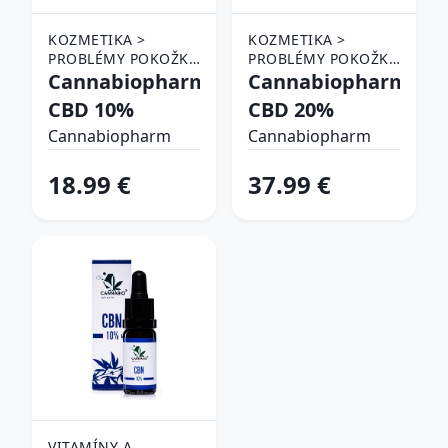
KOZMETIKA >
KOZMETIKA >
PROBLÉMY POKOŽKY
PROBLÉMY POKOŽKY
> AKNÉ A
Cannabiopharm
> AKNÉ A
Cannabiopharm
PROBLEMATICKÁ
PROBLEMATICKÁ
CBD 10%
CBD 20%
PLEŤ
PLEŤ
Cannabiopharm
Cannabiopharm
18.99 €
37.99 €
VITAMÍNY A