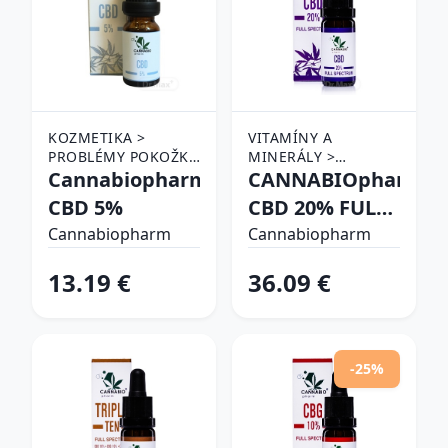
KOZMETIKA >
VITAMÍNY A
PROBLÉMY POKOŽKY
MINERÁLY >
> AKNÉ A
Cannabiopharm
DOPLNKY VÝŽIVY >
CANNABIOpharm
PROBLEMATICKÁ
CBD PRODUKTY
CBD 5%
CBD 20% FULL
PLEŤ
SPECTRUM
Cannabiopharm
Cannabiopharm
13.19 €
36.09 €
-25%