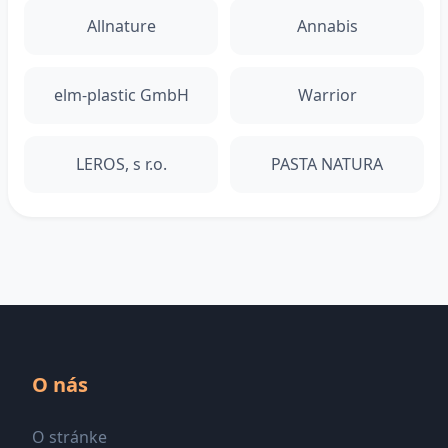
Allnature
Annabis
elm-plastic GmbH
Warrior
LEROS, s r.o.
PASTA NATURA
O nás
O stránke