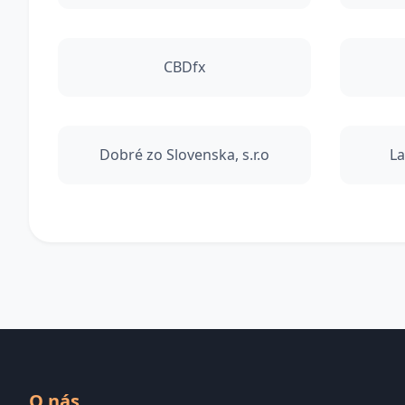
CBDfx
Dobré zo Slovenska, s.r.o
La
O nás