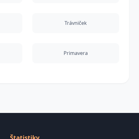
Trávniček
Primavera
Štatistiky