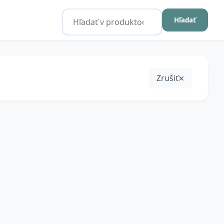
Hľadať
Zrušiť